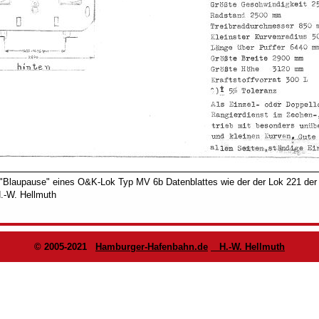
 "Blaupause" eines O&K-Lok Typ MV 6b Datenblattes wie der der Lok 221 de
H.-W. Hellmuth
© 2005-2021
Hamburger-Hafenbahn.de
H.-W. Hellmuth