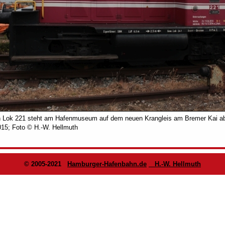
Lok 221 steht am Hafenmuseum auf dem neuen Krangleis am Bremer Kai ab
15; Foto © H.-W. Hellmuth
© 2005-2021
Hamburger-Hafenbahn.de
H.-W. Hellmuth