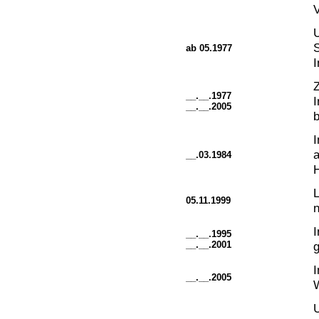
U
S
ab 05.1977
I
Z
__.__.1977
__.__.2005
I
a
__.03.1984
L
05.11.1999
I
__.__.1995
__.__.2001
g
__.__.2005