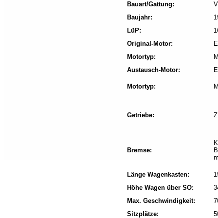
Bauart/Gattung:
V
Baujahr:
1
LüP:
1
Original-Motor:
E
Motortyp:
M
Austausch-Motor:
E
Motortyp:
M
Getriebe:
Z
K
Bremse:
B
m
Länge Wagenkasten:
1
Höhe Wagen über SO:
3
Max. Geschwindigkeit:
7
Sitzplätze:
5